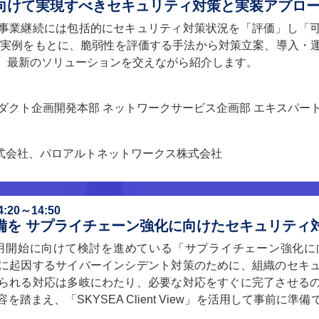
向けて実現すべきセキュリティ対策と実装アプロ
事業継続には包括的にセキュリティ対策状況を「評価」し「
の実例をもとに、脆弱性を評価する手法から対策立案、導入・
、最新のソリューションを交えながら紹介します。
ダクト企画開発本部 ネットワークサービス企画部 エキスパー
式会社、パロアルトネットワークス株式会社
20～14:50
備を サプライチェーン強化に向けたセキュリティ
運用開始に向けて検討を進めている「サプライチェーン強化
に起因するサイバーインシデント対策のために、組織のセキ
られる対応は多岐にわたり、必要な対応をすぐに完了させる
踏まえ、「SKYSEA Client View」を活用して事前に