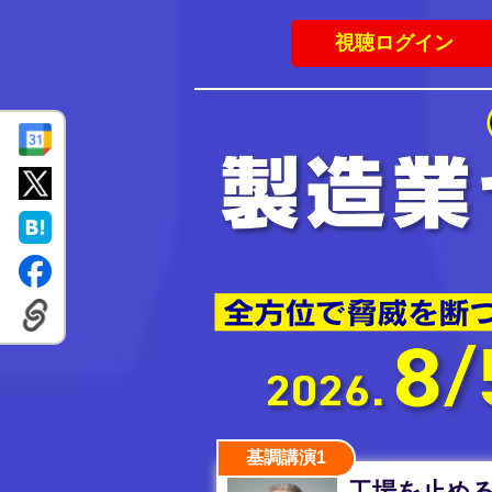
視聴ログイン
基調講演1
工場を止め