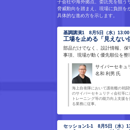
子会社や海外拠点、委託先を狙う
脅威動向を踏まえ、現場に負担を
具体的な進め方を示します。
基調講演1 8月5日（水）13:00～
工場を止める「見えない供
部品だけでなく、設計情報、保
事項、現場が動く優先順位を整
サイバーセキュ
名和 利男 氏
海上自衛隊において護衛艦の戦闘
のサイバーセキュリティ会社等に
トレーニング等の能力向上支援を
る業務に従事。
セッション1-1 8月5日（水）13: