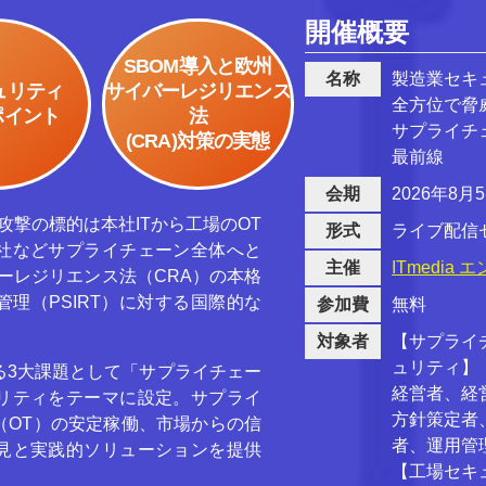
開催概要
SBOM導入と欧州
名称
製造業セキュ
ュリティ
サイバーレジリエンス
全方位で脅
ポイント
法
サプライチ
(CRA)対策の実態
最前線
会期
2026年8
攻撃の標的は本社ITから工場のOT
形式
ライブ配信
社などサプライチェーン全体へと
主催
ITmedia
ーレジリエンス法（CRA）の本格
理（PSIRT）に対する国際的な
参加費
無料
対象者
【サプライ
ュリティ】
る3大課題として「サプライチェー
経営者、経
リティをテーマに設定。サプライ
方針策定者
（OT）の安定稼働、市場からの信
者、運用管理
見と実践的ソリューションを提供
【工場セキ