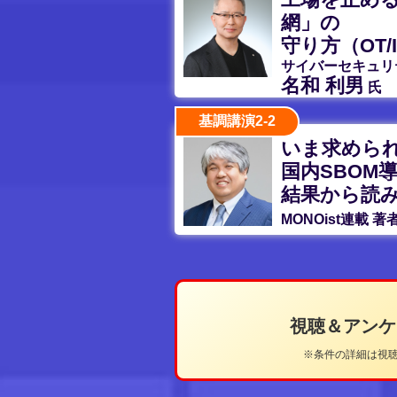
網」の
守り方（OT/
サイバーセキュリ
名和 利男
氏
基調講演2-2
いま求められ
国内SBOM
結果から読
MONOist連載 
視聴＆アン
※条件の詳細は視聴ペ