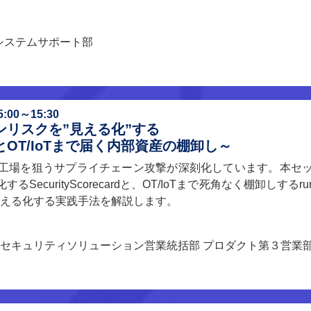
 システムサポート部
00～15:30
リスクを”見える化”する
OT/IoTまで届く内部資産の棚卸し～
工場を狙うサプライチェーン攻撃が深刻化しています。本セ
ecurityScorecardと、OT/IoTまで死角なく棚卸しするr
見える化する実践手法を解説します。
 セキュリティソリューション営業統括部 プロダクト第３営業部