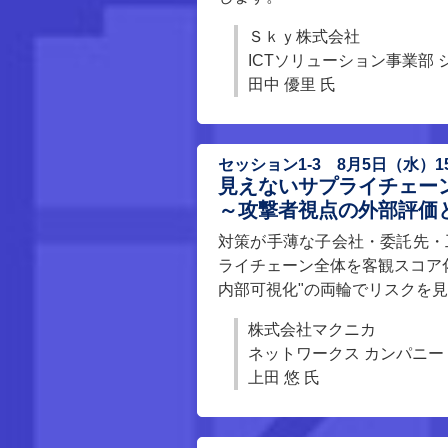
Ｓｋｙ株式会社
ICTソリューション事業部
田中 優里 氏
セッション1-3 8月5日（水）15:
見えないサプライチェーン
～攻撃者視点の外部評価と
対策が手薄な子会社・委託先・
ライチェーン全体を客観スコア化するS
内部可視化"の両輪でリスクを
株式会社マクニカ
ネットワークス カンパニー
上田 悠 氏