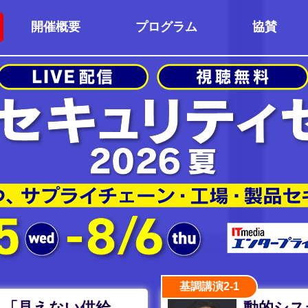
開催概要
プログラム
協賛
基調講演2-1
る「見えない供給
動的シス