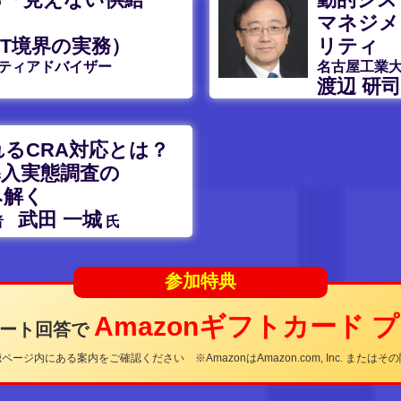
マネジメ
IT境界の実務）
リティ
ティアドバイザー
名古屋工業
渡辺 研司
るCRA対応とは？
導入実態調査の
み解く
武田 一城
著者
氏
参加特典
Amazonギフトカード 
ケート回答で
ージ内にある案内をご確認ください ※AmazonはAmazon.com, Inc. または