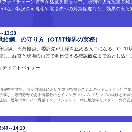
サプライチェーン攻撃が猛威を振るう中、統制や状況把握の難
かけない状況の可視化や取引先への対策促進など、効果の出る
13:30
給網」の守り方（OT/IT境界の実務）
守回線、海外拠点、委託先が工場を止める入口になる。OT/IT
理し、経営と現場の両方で明日使える確認観点まで落とし込む
リティアドバイザー
情報中枢業務、航空自衛隊において防空指揮システムのセキュリティ担当業務等
所属し、専門分野である情報分析とインシデントハンドリングの経験と実績
提供。近年はサイバー脅威インテリジェンス（特に地政学リスク）、外交安
40～14:10